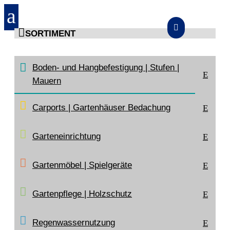
a


SORTIMENT
START
>
SORTIMENT
>
BODEN- UND HANGBEFESTIGUNG |
Boden- und Hangbefestigung | Stufen |
STUFEN | MAUERN
>
BLOCKSTUFEN UND TRITT-/SETZSTUFEN
E
>
NATURSTEIN-BLOCKSTUFE
Mauern
Carports | Gartenhäuser Bedachung
E
Garteneinrichtung
E
Gartenmöbel | Spielgeräte
E
Gartenpflege | Holzschutz
E
Regenwasser­nutzung
E