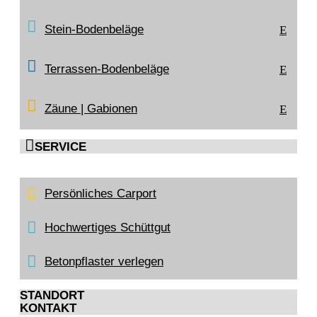
119,00
€
/Stück
Stein-Bodenbeläge
E
inkl. MwSt.
Terrassen-Bodenbeläge
E
Zäune | Gabionen
E

SERVICE
©
2026
–
Bauzentrum Sandhack
Folgen
Persönliches Carport
Folgen
Impressum
Datenschutz
Cookie Einstellungen
Hochwertiges Schüttgut
Betonpflaster verlegen
STANDORT
KONTAKT