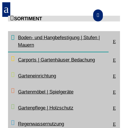
a


SORTIMENT
START
>
SORTIMENT
>
BODEN- UND HANGBEFESTIGUNG |
Boden- und Hangbefestigung | Stufen |
STUFEN | MAUERN
>
STELEN, RASENKANTEN, RAND- UND
E
TRITTSTEINE
>
BETON-MÄHKANTE
Mauern
Carports | Gartenhäuser Bedachung
E
Garteneinrichtung
E
Gartenmöbel | Spielgeräte
E
Gartenpflege | Holzschutz
E
Regenwasser­nutzung
E