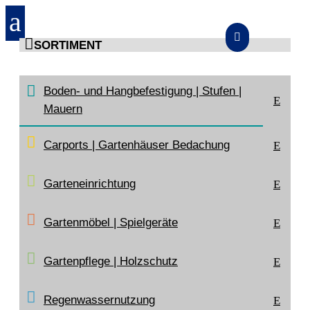
a


SORTIMENT
START
>
SORTIMENT
>
BODEN- UND HANGBEFESTIGUNG |
Boden- und Hangbefestigung | Stufen |
STUFEN | MAUERN
>
ZIERSPLITT/-KIES
>
UNKRAUTVLIES
E
Mauern
Carports | Gartenhäuser Bedachung
E
Garteneinrichtung
E
Gartenmöbel | Spielgeräte
E
Gartenpflege | Holzschutz
E
Regenwasser­nutzung
E