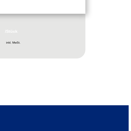
lzspeicher
/Stück
inkl. MwSt.