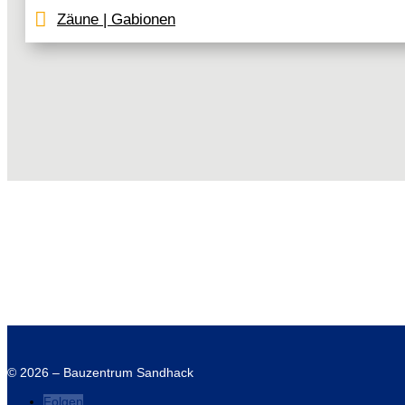
Farbe
Zurücksetzen
Zäune | Gabionen
Artikelnummer:
775b
©
2026
–
Bauzentrum Sandhack
Folgen