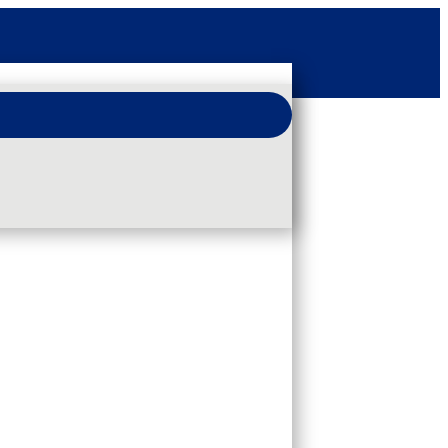
eschichtung, serienmäßige
llbare Füße und