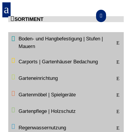
a


SORTIMENT
START
>
SORTIMENT
>
STEIN-BODENBELÄGE
>
Boden- und Hangbefestigung | Stufen |
PFLASTERKLINKER
>
PFLASTERKLINKER NOVARA ANTICA
E
Mauern
Carports | Gartenhäuser Bedachung
E
Garteneinrichtung
E
Gartenmöbel | Spielgeräte
E
Gartenpflege | Holzschutz
E
Regenwasser­nutzung
E