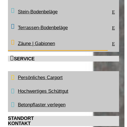
Stein-Bodenbeläge
E
Terrassen-Bodenbeläge
E
Zäune | Gabionen
E

SERVICE
Persönliches Carport
Hochwertiges Schüttgut
Betonpflaster verlegen
STANDORT
KONTAKT